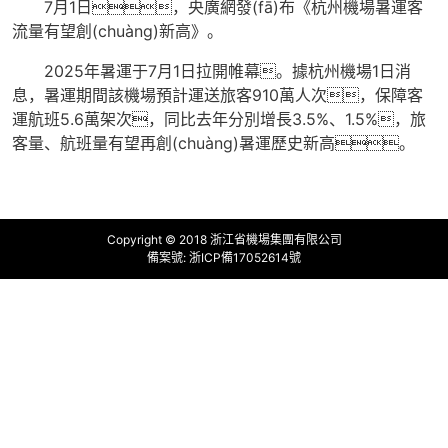
7月1日，央廣網發(fā)布《杭州機場暑運客
流量有望創(chuàng)新高》。
2025年暑運于7月1日拉開帷幕。據杭州機場1日消
息，暑運期間該機場預計運送旅客910萬人次，保障客
運航班5.6萬架次，同比去年分別增長3.5%、1.5%，旅
客量、航班量有望再創(chuàng)暑運歷史新高。
Copyright © 2018 浙江省機場集團有限公司
備案號:
浙ICP備17052614號