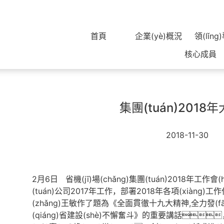
首頁
企業(yè)概況
領(lǐng
核心成員
集團(tuán)2018
2018-11-30
2月6日 省機(jī)場(chǎng)集團(tuán)2018年工作
(tuán)公司2017年工作，部署2018年各項(xiàng)
(zhǎng)王敏作了題為《全面貫徹十九大精神,全力發(f
(qiáng)省建設(shè)不懈奮斗》的重要講話