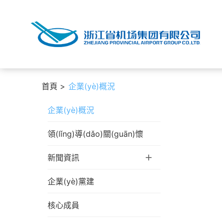
首頁
企業(yè)概況
企業(yè)概況
領(lǐng)導(dǎo)關(guān)懷
新聞資訊
企業(yè)黨建
核心成員