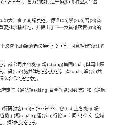
新求進(jìn)，奮力開啟打造千億級(jí)航空大平臺
uò)大）會(huì)議，傳達(dá)學(xué)習(xí)省
作出的重要批示精神，并提出了下一步貫徹落實(shí)的
uì)一屆十次會(huì)議通過決議，同意組建“浙江省
，該公司由省機(jī)場(chǎng)集團(tuán)與蕭山區
、設(shè)施共建、產(chǎn)業(yè)共
n)行深入合作。
人民政府簽訂《通航項(xiàng)目合作協(xié)議》和《通航
ùn)行研討會(huì)，會(huì)上各機(jī)場
(jī)場(chǎng)運(yùn)行協(xié)同、空域
、探討。