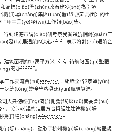
和高標(biāo)準(zhǔn)政治建設(shè)為引領
機(jī)場(chǎng)集團(tuán)發(fā)展新局面》的重
了年中業(yè)務(wù)工作報(bào)告。
宇一行到建德市調(diào)研考察我省通航相關(guān)工
uán)發(fā)展通航的決心，表示將對(duì)通航企
啟用，建筑面積約1.7萬平方米，待航站區(qū)整體
íng)需要。
班換季工作交流會(huì)，組織全省7家運(yùn)
ìn)一步統(tǒng)籌全省客貨運(yùn)航線資源。
建德經(jīng)濟(jì)開發(fā)區(qū)管委會(huì)
議，協(xié)議約定雙方合資組建建德機(jī)場
jī)場(chǎng)。
ī)場(chǎng)，聽取了杭州機(jī)場(chǎng)總體規