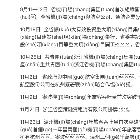
9月11—12日 省機(jī)場(chǎng)集團(tuán)首次組
(huì)，全省機(jī)場(chǎng)與航空公司、通航企
10月19日 全省擴(kuò)大有效投資重大項(xiàng)目集中
(xiàng)目建設(shè)現(xiàn)場(chǎng)舉行，省委
設(shè)項(xiàng)目等重大項(xiàng)目開工，
10月25日 共青團(tuán)浙江省機(jī)場(chǎng)
產(chǎn)生共青團(tuán)浙江省機(jī)場(chǎng)集
11月2日 省政府與中國(guó)航空集團(tuán)、省機(
航空股份公司在杭州簽署戰(zhàn)略合作協(xié)議。
11月9日 寧波機(jī)場(chǎng)年旅客吞吐量首次突
11月21日 浙江省空港融資租賃有限公司掛牌。
11月23日 溫州機(jī)場(chǎng)年旅客吞吐量
(guó)首個(gè)一年里兩個(gè)機(jī)場(chǎng)
擁有杭州、寧波、溫州三個(gè)千萬級(jí)機(j