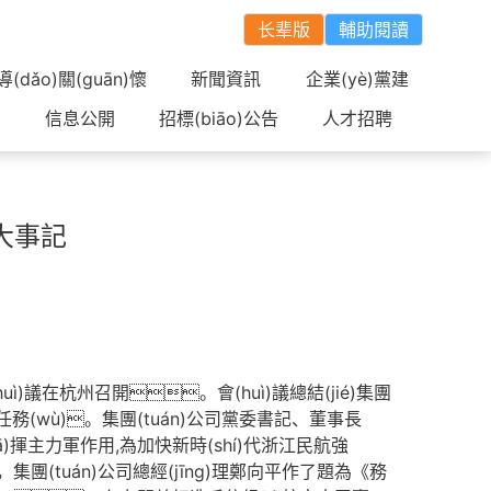
长辈版
輔助閱讀
)導(dǎo)關(guān)懷
新聞資訊
企業(yè)黨建
信息公開
招標(biāo)公告
人才招聘
年大事記
會(huì)議在杭州召開。會(huì)議總結(jié)集團
工作任務(wù)。集團(tuán)公司黨委書記、董事長
ā)揮主力軍作用,為加快新時(shí)代浙江民航強
，集團(tuán)公司總經(jīng)理鄭向平作了題為《務