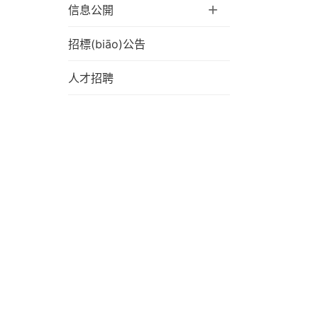
信息公開
招標(biāo)公告
人才招聘