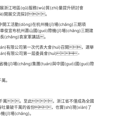
織開展浙江地區(qū)服務(wù)質(zhì)量提升研討會
業(yè)開展交流探討。
開工活動(dòng)在杭州機(jī)場(chǎng)三期項
書記車俊宣布杭州蕭山國(guó)際機(jī)場(chǎng)三期建
省長(zhǎng)袁家軍講話。
集團(tuán)有限公司第一次代表大會(huì)召開，選舉
團(tuán)有限公司第一屆委員會(huì)。
jī)場(chǎng)集團(tuán)與中國(guó)國(guó)際
破千萬。
首次突破千萬。至此，浙江省不僅成為全國
年旅客吞吐量破千萬的省份，也實(shí)現(xiàn)了
ī)場(chǎng)。