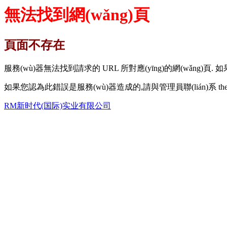
無法找到網(wǎng)頁
頁面不存在
服務(wù)器無法找到請求的 URL 所對應(yīng)的網(wǎng)
如果您認為此錯誤是服務(wù)器造成的,請與管理員聯(lián)系 the we
RM新时代(国际)实业有限公司